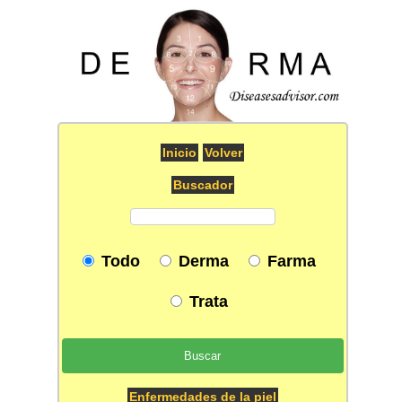
Inicio
Volver
Buscador
Todo
Derma
Farma
Trata
Enfermedades de la piel