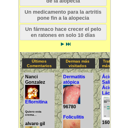
de la alopecia
Un medicamento para la artritis
pone fin a la alopecia
Un fármaco hace crecer el pelo
en ratones en solo 10 días
Últimos
Dermas más
Tratamiento
Comentarios
visitados
más visitado
Ácido
Nanci
Dermatitis
Salicílico /
Gonzalez
atópica
Ácido
Láctico
Eflornitina
96780
Quiero esta
crema...
Foliculitis
160268
alvaro gil