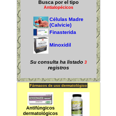
Busca por el tipo
Antialopécicos
Células Madre
(Calvicie)
Finasterida
Minoxidil
Su consulta ha listado
3
registros
Fármacos de uso dermatológico
Antifúngicos
dermatológicos