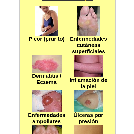
Picor (prurito)
Enfermedades
cutáneas
superficiales
Dermatitis /
Inflamación de
Eczema
la piel
Enfermedades
Úlceras por
ampollares
presión