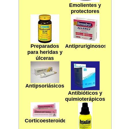
Emolientes y
protectores
Preparados
Antipruriginosos
para heridas y
úlceras
Antipsoriásicos
Antibióticos y
quimioterápicos
Corticoesteroides