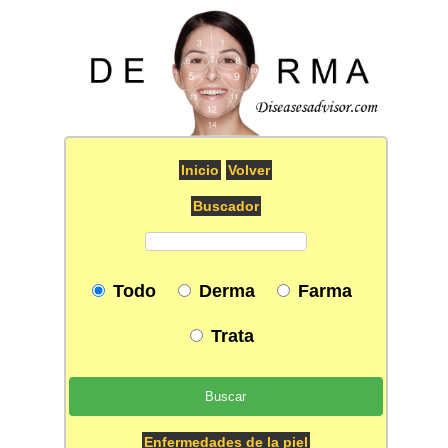
Inicio
Volver
Buscador
Todo
Derma
Farma
Trata
Enfermedades de la piel