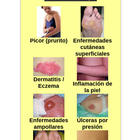
Picor (prurito)
Enfermedades
cutáneas
superficiales
Dermatitis /
Inflamación de
Eczema
la piel
Enfermedades
Úlceras por
ampollares
presión