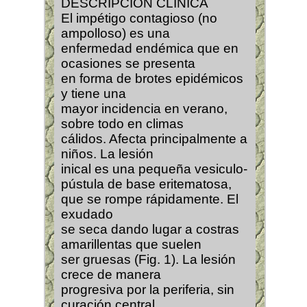
DESCRIPCIÓN CLÍNICA
El impétigo contagioso (no
ampolloso) es una
enfermedad endémica que en
ocasiones se presenta
en forma de brotes epidémicos
y tiene una
mayor incidencia en verano,
sobre todo en climas
cálidos. Afecta principalmente a
niños. La lesión
inical es una pequeña vesiculo-
pústula de base eritematosa,
que se rompe rápidamente. El
exudado
se seca dando lugar a costras
amarillentas que suelen
ser gruesas (Fig. 1). La lesión
crece de manera
progresiva por la periferia, sin
curación central.