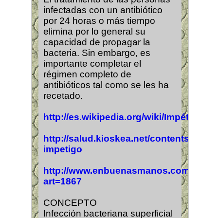
infectadas con un antibiótico
por 24 horas o más tiempo
elimina por lo general su
capacidad de propagar la
bacteria. Sin embargo, es
importante completar el
régimen completo de
antibióticos tal como se les ha
recetado.
http://es.wikipedia.org/wiki/Impétigo
http://salud.kioskea.net/contents/enfant
impetigo
http://www.enbuenasmanos.com/articu
art=1867
CONCEPTO
Infección bacteriana superficial