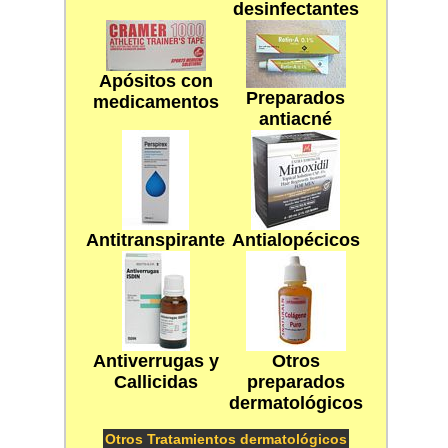
desinfectantes
Apósitos con
Preparados
medicamentos
antiacné
Antitranspirantes
Antialopécicos
Antiverrugas y
Otros
Callicidas
preparados
dermatológicos
Otros Tratamientos dermatológicos