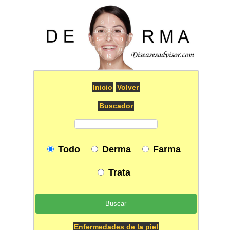
Inicio
Volver
Buscador
Todo
Derma
Farma
Trata
Enfermedades de la piel