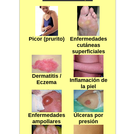
Picor (prurito)
Enfermedades
cutáneas
superficiales
Dermatitis /
Inflamación de
Eczema
la piel
Enfermedades
Úlceras por
ampollares
presión