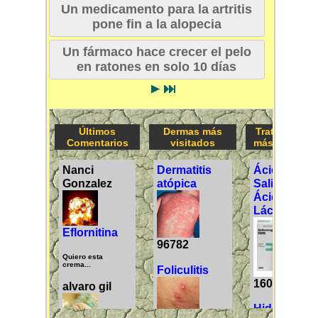
Un medicamento para la artritis
pone fin a la alopecia
Un fármaco hace crecer el pelo
en ratones en solo 10 días
Últimos
Dermas más
Tratamiento
Comentarios
visitados
más visitado
Ácido
Nanci
Dermatitis
Salicílico /
Gonzalez
atópica
Ácido
Láctico
Eflornitina
96782
Quiero esta
crema...
Foliculitis
160273
alvaro gil
Hidroquino
95886