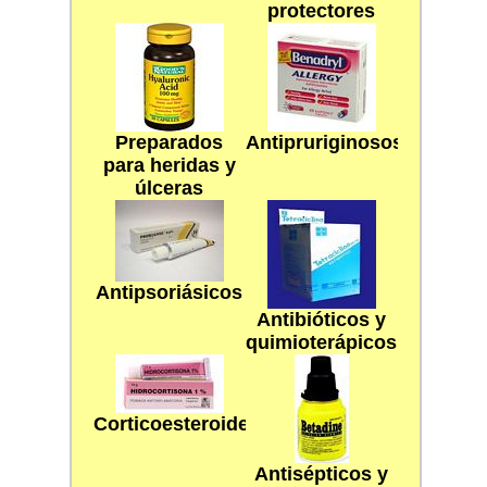
protectores
Preparados
Antipruriginosos
para heridas y
úlceras
Antipsoriásicos
Antibióticos y
quimioterápicos
Corticoesteroides
Antisépticos y